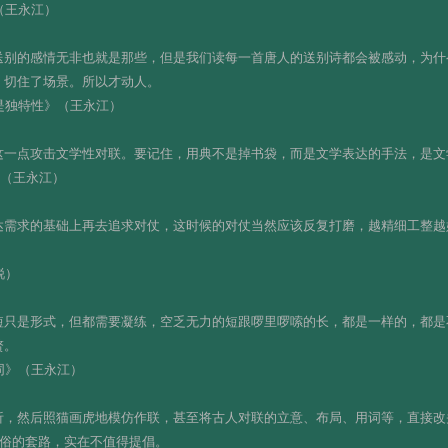
（王永江）
送别的感情无非也就是那些，但是我们读每一首唐人的送别诗都会被感动，为什
，切住了场景。所以才动人。
是独特性》（王永江）
这一点攻击文学性对联。要记住，用典不是掉书袋，而是文学表达的手法，是文
》（王永江）
达需求的基础上再去追求对仗，这时候的对仗当然应该反复打磨，越精细工整越
锐）
短只是形式，但都需要凝练，空乏无力的短跟啰里啰嗦的长，都是一样的，都是
赘。
同》（王永江）
，然后照猫画虎地模仿作联，甚至将古人对联的立意、布局、用词等，直接改头
庸俗的套路，实在不值得提倡。