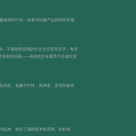
被情感所打动，或者可以被产品的情怀所感
驳杂，不能按照合理的行文方式安排文字；有些
是读者的问题——读者的文化素养不足或欣赏
在词采、意象中打转，而神采、意境则多有
力乱神，突出了扁鹊医术的高明。好好的