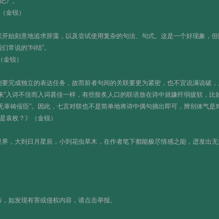
神记》。
》（金锐）
联开始刻意地追求辞藻，以及尝试使用复杂的句法、句式。这是一个好现象，但
们常说的“纠结”。
（金锐）
则要完成独立的表达任务，故而前者句间的关联要更为紧密，也不宜说满说破，
来”入诗不佳而入词甚佳一样，有些脍炙人口的联语放在诗中就嫌纤弱疲软，比如
无辜铸佞臣”。因此，七言对联也不是简单地将诗中偶句摘出即可，辨别体气是
还是袁枚？》（金锐）
世界，大到日月星辰，小到花虫草木，在作者笔下都能极尽情感之能，迸发出无
布，如发现有害或侵权内容，请点击举报。