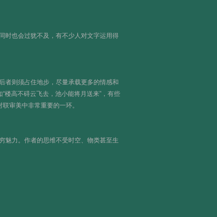
同时也会过犹不及，有不少人对文字运用得
后者则须占住地步，尽量承载更多的情感和
“楼高不碍云飞去，池小能将月送来”，有些
对联审美中非常重要的一环。
穷魅力。作者的思维不受时空、物类甚至生