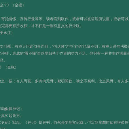
什么？》（金锐）
、寄托情愫、宣传行业等等。读者看到联作，或者可以被哲理所说服，或者可以
读完都要有所收获，才不枉是一副有意义的行业联。
（王永江）
行文问题：有些人用词似是而非，“信达雅”之中连“信”也做不到；有些人是句法
种种，造成的“看不懂”自然要归咎于作者的功力不足。但另有一种并非作者而
作品。
懂》（金锐）
为之一振；今人写联，多有肉无骨，絮叨绵软，读之不爽利。比之风骨，今人多
来颇似搜神记；
及真如起死方。
《史记》写起。《史记》是史书，自然是要翔实记载，但写到扁鹊时却有很多怪