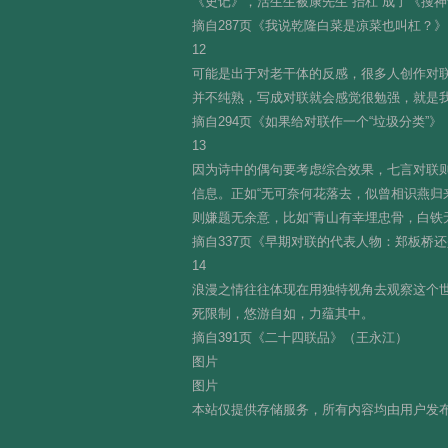
《史记》，活生生被康先生“抬杠”成了《搜
摘自287页《我说乾隆白菜是凉菜也叫杠？
12
可能是出于对老干体的反感，很多人创作对
并不纯熟，写成对联就会感觉很勉强，就是我
摘自294页《如果给对联作一个“垃圾分类”》
13
因为诗中的偶句要考虑综合效果，七言对联
信息。正如“无可奈何花落去，似曾相识燕归
则嫌题无余意，比如“青山有幸埋忠骨，白铁
摘自337页《早期对联的代表人物：郑板桥
14
浪漫之情往往体现在用独特视角去观察这个
死限制，悠游自如，力蕴其中。
摘自391页《二十四联品》（王永江）
图片
图片
本站仅提供存储服务，所有内容均由用户发