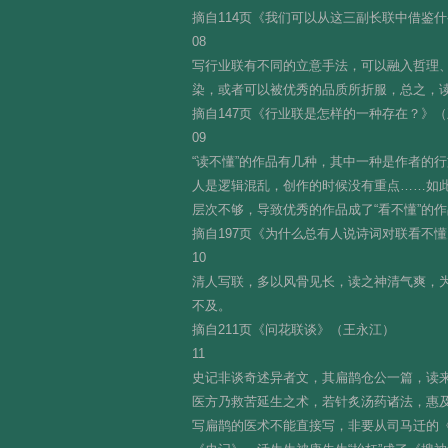
摘自114页《我们可以从这三副长联中借鉴
08
写行业联有不同的立意手法，可以融入哲理
染，或者可以被优秀的品质所折服，总之，
摘自147页《行业联是怎样的一种存在？》
09
“读不懂”的作品有几种，其中一种是作者的
人是逻辑混乱，创作的时候没有重点……如此
层次不够，导致优秀的作品成了“看不懂”的
摘自197页《为什么总有人说诗词对联看不
10
清人写联，多以风骨见长，读之神清气爽，
不及。
摘自211页《问花联谈》（王永江）
11
史记非谈奇述异者文，其扁鹊仓公一篇，读
医方乃救苦延生之术，若针炙汤药诸法，惠
写扁鹊的医术不能直接写，非要从司马迁的