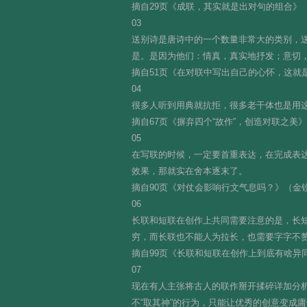
摘自29页《成联，其实就是出对句的组合》
03
送别诗是唐诗中的一个数量非常大的类别，
是。是因为他们：情真，真实地抒发；意切
摘自51页《在对联中写出自己的心怀，这就
04
很多人听到用典就抗拒，很多老干体也是用
摘自67页《摒弃四个“故作”，创造对联之美
05
在写联的时候，一定要首重表达，在完成表
效果，那就实在舍本逐末了。
摘自90页《对仗会影响行文气息吗？》（金
06
长联和短联在创作上共同需要注意的是，长
穷，而长联也不能人为拉长，也需要字字不
摘自99页《长联和短联在创作上到底有啥异
07
现在有人主张将古人的联作掰开揉碎详加分析
不“取其神”的行为，只能让优秀的创意变成