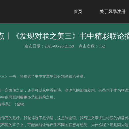
首页
关于风暴注册
点丨《发现对联之美三》书中精彩联论
发布日期：2025-06-23 21:59 点击次数：152
美三》一书，特摘选了书中文章里部分精彩联论分享。
到一定阶段之后，还是可以从中看到诗、联体气的细微差别。有些句子作为联语
诗中的两联则要更多承担转乘之用。
特审美》（金锐）
道你写的是啥。我觉得这不是切题，这是制谜语。我写过文章讲过对联的切题种
到不同的亭子上，可能就能让你产生不同的联想与感受。为什么呢？那是因为题